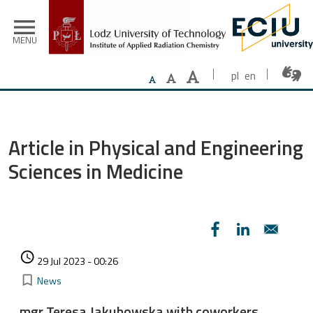
Skip to main content
menu
MENU
pl
en
Article in Physical and Engineering
Sciences in Medicine
Authored on
access_time
29 Jul 2023 - 00:26
Kategorie
bookmark_border
News
mgr Teresa Jakubowska with coworkers