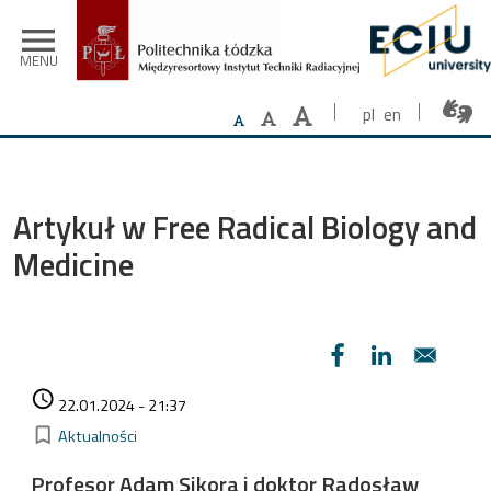
Przejdź do treści
menu
MENU
pl
en
Artykuł w Free Radical Biology and
Medicine
Data dodania
access_time
22.01.2024 - 21:37
Kategorie
bookmark_border
Aktualności
Profesor Adam Sikora i doktor Radosław