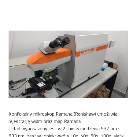
Konfokalny mikroskop Ramana (Renishaw) umożliwia
rejestrację widm oraz map Ramana.
Układ wyposażony jest w 2 linie wzbudzenia 532 oraz
633 nm, zestaw obiektywów 10x, 40x, 50x, 100x, siatki