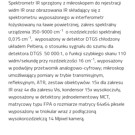
Spektrometr IR sprzężony z mikroskopem do rejestracji
widm IR oraz obrazowania IR składający się z
spektrometru: wyposażonego w interferometr
łożyskowany na ławie powietrznej, zakres spektralny
-1
urządzenia 350-9000 cm
o rozdzielczości spektralnej
-1
0,075 cm
, wyposażony w detektor DTGS chłodzony
układem Peltiera, o stosunku sygnału do szumu dla
detektora DTGS 50 000:1, o funkcji szybkiego skanu 110
-1
widm/sekundę przy rozdzielczości 16 cm
, wyposażony
w podwójny przetwornik analogowo-cyfrowy; mikroskop
umożliwiający pomiary w trybie transmisyjnym,
refleksyjnym, ATR, zestaw obiektywów: 15x dla zakresu
IR oraz 4x dla zakresu Vis, kondensor 15x wysokoczuły,
wyposażony w detektory: jednoelementowy MCT,
matrycowy typu FPA o rozmiarze matrycy 64x64 piksele
wyposażony w triokular wraz z podłączoną
wysokorozdzielczą 14 Mpixel kamerą.