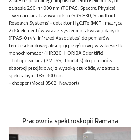
zakresu spektralnego impulsów femtosekundowych
zakresie 290-11000 nm (TOPAS, Spectra Physics)
- wzmacniacz fazowy lock-in (SRS 830, Standford
Research Systems)- detektor HgCdTe (MCT): matryca
2x64 elementów wraz z systemem akwizycji danych
(FPAS-0144, Infrared Associates) do pomiarów
femtosekundowej absorpcji przejściowej w zakresie IR-
monochromator (iHR320, HORIBA Scientific)
- fotopowielacz (PMTSS, Thorlabs) do pomiarów
absorpcji przejściowej z wysoką czułośćią w zakresie
spektralnym 185-900 nm
- chopper (Model 3502, Newport)
Pracownia spektroskopii Ramana