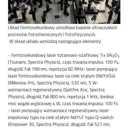
Układ femtosekundowy umożliwia badanie ultraszybkich
procesów fotochemicznych i fotofizycznych.
W skład układu wchodzą następujące elementy:
- femtosekundowy laser tytanowo-szafirowy Ti+3Al
O
2
3
(Tsunami, Spectra Physics), czas trwania impulsu: 100 fs,
długość fali 798 nm, repetycja 82 MHz- laser pompujący
laser femtosekundowy: laser na ciele stałym (Nd:YVO4)
(Millennia-Pro, Spectra Physics), 532 nm, 5 W-
wzmacniacz regeneratywny (Spitfire Ace, Spectra
Physics), długość fali 800 nm, repetycja 1 kHz, średnia
moc wiązki wyjściowej 4 W, czas trwania impulsu: 100 fs
- laser pompujący wzmacniacz regeneratywny: laser
impulsowy typu na ciele stałym Nd:YLF typu Q-switch
(Empower 30, Spectra Physics), długość fali 527 nm,