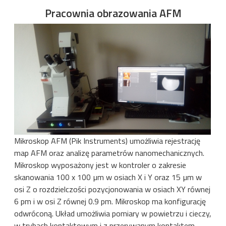
Pracownia obrazowania AFM
Mikroskop AFM (Pik Instruments) umożliwia rejestrację
map AFM oraz analizę parametrów nanomechanicznych.
Mikroskop wyposażony jest w kontroler o zakresie
skanowania 100 x 100 µm w osiach X i Y oraz 15 µm w
osi Z o rozdzielczości pozycjonowania w osiach XY równej
6 pm i w osi Z równej 0.9 pm. Mikroskop ma konfigurację
odwróconą. Układ umożliwia pomiary w powietrzu i cieczy,
w trybach kontaktowym i z przerywanym kontaktem.