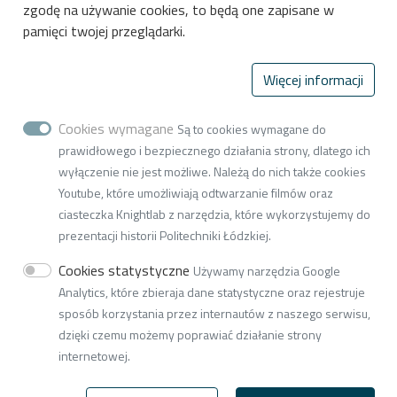
zgodę na używanie cookies, to będą one zapisane w
Wydział Chemiczny
pamięci twojej przeglądarki.
Politechnika Łódzka
ul. Wroblewskiego 15
Więcej informacji
93-590 Łódź, Polska
tel. (+ 48 42) 631-31-88, 631-28-79
Cookies wymagane
Są to cookies wymagane do
prawidłowego i bezpiecznego działania strony, dlatego ich
w3i34(at)adm.p.lodz.pl
wyłączenie nie jest możliwe. Należą do nich także cookies
Youtube, które umożliwiają odtwarzanie filmów oraz
ciasteczka Knightlab z narzędzia, które wykorzystujemy do
prezentacji historii Politechniki Łódzkiej.
© 2026
Politechnika Łódzka
Cookies statystyczne
Używamy narzędzia Google
Analytics, które zbieraja dane statystyczne oraz rejestruje
sposób korzystania przez internautów z naszego serwisu,
dzięki czemu możemy poprawiać działanie strony
internetowej.