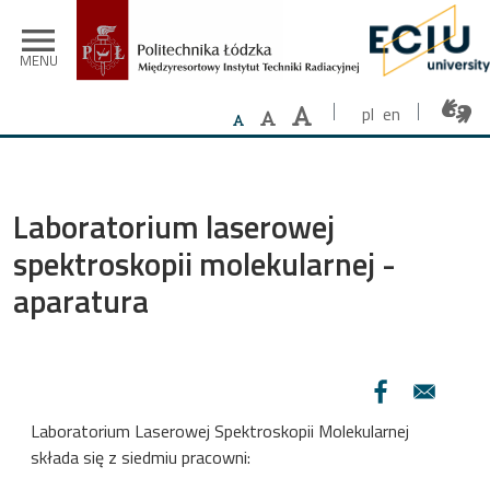
Przejdź do treści
menu
MENU
pl
en
Laboratorium laserowej
spektroskopii molekularnej -
aparatura
Laboratorium Laserowej Spektroskopii Molekularnej
składa się z siedmiu pracowni: