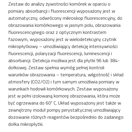
Zestaw do analizy żywotności komórek w oparciu o
pomiary absorbancji i fluorescencji wyposażony jest w
automatyczny, odwrócony mikroskop fluorescencyjny, do
obrazowania komórkowego w jasnym polu, obrazowania
fluorescencyjnego oraz z optycznym kontrastem
fazowym, wyposażony jest w wielodetekcyjny czytnik
mikropłytkowy – umożliwiający detekcję intensywności
fluorescencji, polaryzacji fluorescencji, luminescencji i
absorbancji. Detekcja możliwa jest dla płytki 96 lub 384-
dołkowej. Zestaw spełnia wymóg pełnej kontroli
warunków obrazowania – temperatura, wilgotność i skład
atmosfery (CO2/O2) i tym samym umożliwia pomiary w
warunkach hodowli komórkowych. Zestaw wyposażony
jest w pełni izolowaną komorę obrazowania, która może
być ogrzewana do 60˚ C. Układ wyposażony jest także w
zewnętrzny moduł pompy perystaltycznej umożliwiający
dozowanie różnych reagentów bezpośrednio do zadanego
dołka mikropłytki.